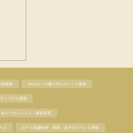
養成講座
Natioビーズ織りNewメソッド講座
ディプロマ講座
ス＆ビーズレッスン・漆原昌美
ース
ビーズ刺繡作家 和田 圭子のイベント情報