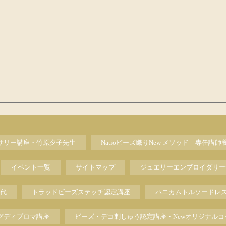
セサリー講座・竹原夕子先生
Natioビーズ織りNew メソッド 専任講師
イベント一覧
サイトマップ
ジュエリーエンブロイダリー
代
トラッドビーズステッチ認定講座
ハニカムトルソードレ
グディプロマ講座
ビーズ・デコ刺しゅう認定講座・Newオリジナルコ