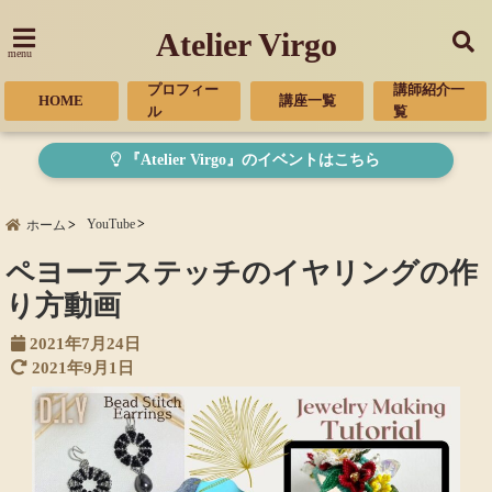
Atelier Virgo
menu
プロフィー
講師紹介一
HOME
講座一覧
ル
覧
『Atelier Virgo』のイベントはこちら
YouTube
ホーム
ペヨーテステッチのイヤリングの作
り方動画
2021年7月24日
2021年9月1日