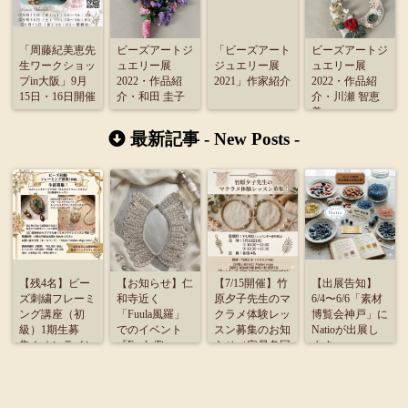
「周藤紀美恵先
ビーズアートジ
「ビーズアート
ビーズアートジ
生ワークショッ
ュエリー展
ジュエリー展
ュエリー展
プin大阪」9月
2022・作品紹
2021」作家紹介
2022・作品紹
15日・16日開催
介・和田 圭子
介・川瀬 智恵
美
最新記事 -
New Posts
-
【残4名】ビー
【お知らせ】仁
【7/15開催】竹
【出展告知】
ズ刺繍フレーミ
和寺近く
原夕子先生のマ
6/4〜6/6「素材
ング講座（初
「Fuula風羅」
クラメ体験レッ
博覧会神戸」に
級）1期生募
でのイベント
スン募集のお知
Natioが出展し
集！オンライン
『Fuula Time』
らせ（定員各回
ます
受講のご案内
に出展致しま
4名）
す。