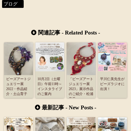
ブログ
関連記事 -
Related Posts
-
ビーズアートジ
10月2日（土曜
「ビーズアート
平川仁美先生が
ュエリー展
日）午前11時～
ジュエリー展
ビーズラジオに
2022・作品紹
インスタライブ
2023」展示作品
出演！
介・土山育子
のご案内
のご紹介・松浦
美香
最新記事 -
New Posts
-