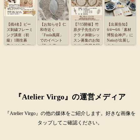
【残4名】ビー
【お知らせ】仁
【7/15開催】竹
【出展告知】
ズ刺繍フレーミ
和寺近く
原夕子先生のマ
6/4〜6/6「素材
ング講座（初
「Fuula風羅」
クラメ体験レッ
博覧会神戸」に
級）1期生募
でのイベント
スン募集のお知
Natioが出展し
集！オンライン
『Fuula Time』
らせ（定員各回
ます
受講のご案内
に出展致しま
4名）
す。
『Atelier Virgo』の運営メディア
『Atelier Virgo』の他の媒体をご紹介します。好きな画像を
タップしてご確認ください。