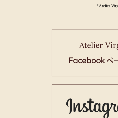
『Ateli