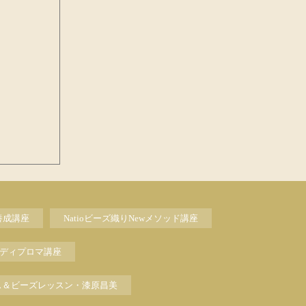
養成講座
Natioビーズ織りNewメソッド講座
ディプロマ講座
ス＆ビーズレッスン・漆原昌美