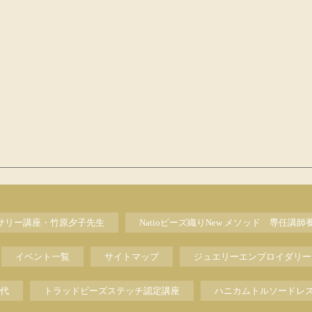
セサリー講座・竹原夕子先生
Natioビーズ織りNew メソッド 専任講師
イベント一覧
サイトマップ
ジュエリーエンブロイダリー
代
トラッドビーズステッチ認定講座
ハニカムトルソードレ