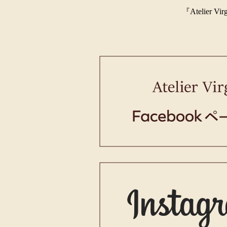
『Ateli