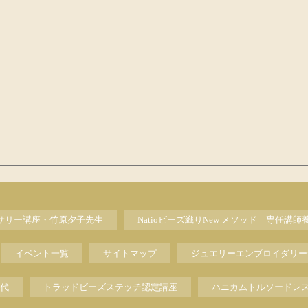
セサリー講座・竹原夕子先生
Natioビーズ織りNew メソッド 専任講師
イベント一覧
サイトマップ
ジュエリーエンブロイダリー
代
トラッドビーズステッチ認定講座
ハニカムトルソードレ