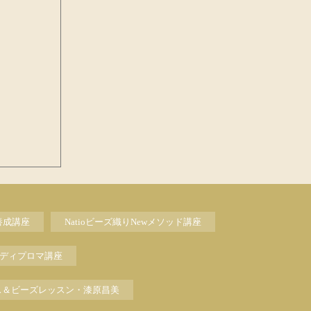
養成講座
Natioビーズ織りNewメソッド講座
ディプロマ講座
ス＆ビーズレッスン・漆原昌美