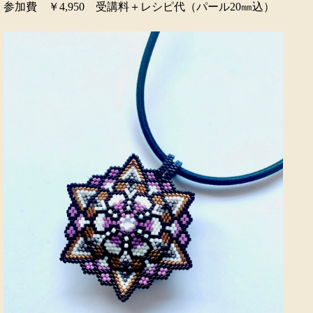
参加費 ￥4,950 受講料＋レシピ代（パール20㎜込）