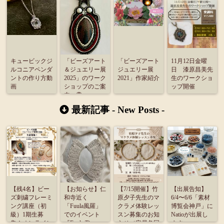
キュービックジ
「ビーズアート
「ビーズアート
11月12日金曜
ルコニアペンダ
＆ジュエリー展
ジュエリー展
日 漆原昌美先
ントの作り方動
2025」のワーク
2021」作家紹介
生のワークショ
画
ショップのご案
ップ開催
内・③
最新記事 -
New Posts
-
【残4名】ビー
【お知らせ】仁
【7/15開催】竹
【出展告知】
ズ刺繍フレーミ
和寺近く
原夕子先生のマ
6/4〜6/6「素材
ング講座（初
「Fuula風羅」
クラメ体験レッ
博覧会神戸」に
級）1期生募
でのイベント
スン募集のお知
Natioが出展し
集！オンライン
『Fuula Time』
らせ（定員各回
ます