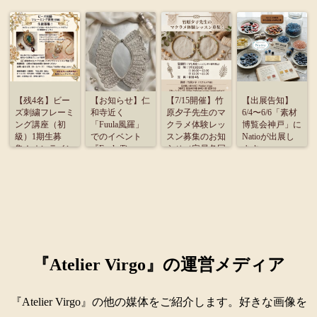
【残4名】ビー
【お知らせ】仁
【7/15開催】竹
【出展告知】
ズ刺繍フレーミ
和寺近く
原夕子先生のマ
6/4〜6/6「素材
ング講座（初
「Fuula風羅」
クラメ体験レッ
博覧会神戸」に
級）1期生募
でのイベント
スン募集のお知
Natioが出展し
集！オンライン
『Fuula Time』
らせ（定員各回
ます
受講のご案内
に出展致しま
4名）
す。
『Atelier Virgo』の運営メディア
『Atelier Virgo』の他の媒体をご紹介します。好きな画像を