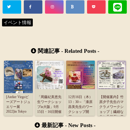
イベント情報
関連記事 -
Related Posts
-
[Atelier Virgoビ
「周藤紀美恵先
12月16日（木）
【開催案内】竹
ーズアートジュ
生ワークショッ
13：30～「漆原
原夕子先生のマ
エリー展
プin大阪」9月
昌美先生のワー
クラメワークシ
2022]in Tokyo
15日・16日開催
クショップ開
ョップ｜繊細な
催」
糸と天然石に癒
される3日間
最新記事 -
New Posts
-
（5/11〜13）