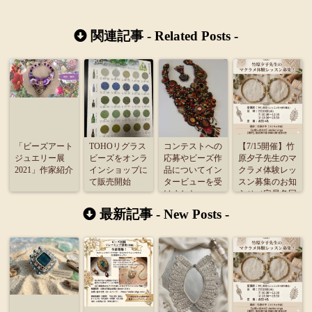
関連記事 -
Related Posts
-
「ビーズアート
TOHOリグラス
コンテストへの
【7/15開催】竹
ジュエリー展
ビーズをオンラ
応募やビーズ作
原夕子先生のマ
2021」作家紹介
インショップに
品についてイン
クラメ体験レッ
て販売開始
タービューを受
スン募集のお知
けました
らせ（定員各回
4名）
最新記事 -
New Posts
-