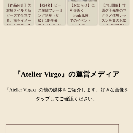
【作品紹介】美
【残4名】ビー
【お知らせ】仁
【7/15開催】竹
濃焼タイルと藍
ズ刺繍フレーミ
和寺近く
原夕子先生のマ
ビーズで仕立て
ング講座（初
「Fuula風羅」
クラメ体験レッ
る、海をイメー
級）1期生募
でのイベント
スン募集のお知
ジしたブローチ
集！オンライン
『Fuula Time』
らせ（定員各回
受講のご案内
に出展致しま
4名）
す。
『Atelier Virgo』の運営メディア
『Atelier Virgo』の他の媒体をご紹介します。好きな画像を
タップしてご確認ください。