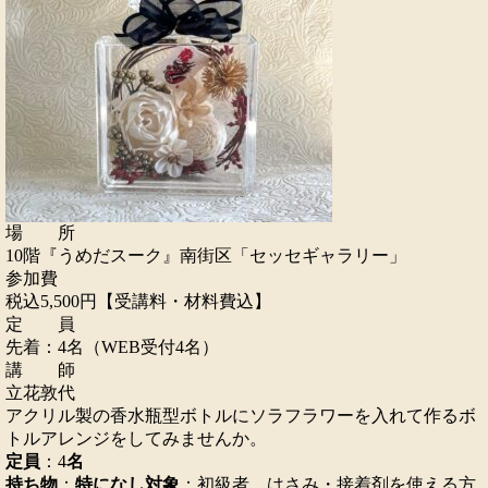
場 所
10階『うめだスーク』南街区「セッセギャラリー」
参加費
税込5,500円【受講料・材料費込】
定 員
先着：4名（WEB受付4名）
講 師
立花敦代
アクリル製の香水瓶型ボトルにソラフラワーを入れて作るボ
トルアレンジをしてみませんか。
定員
：4
名
持ち物
：
特になし
対象
：初級者…はさみ・接着剤を使える方