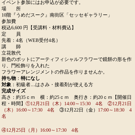
イベント参加にはお申込が必要です。
場 所
10階『うめだスーク』南街区「セッセギャラリー」
参加費
税込6,600 円【受講料・材料費込】
定 員
先着：4名（WEB受付4名）
講 師
立花敦代
新色のポットにアーティフィシャルフラワーで鏡餅の形を作
り、門松飾りを入れた
フラワーアレンジメントの作品を作りませんか。
持ち物
：
特になし
対象
：初級者…はさみ・接着剤が使える方
完成サイズ
高さ：約35ｃｍ 横：約25ｃｍ 奥行き：約20ｃｍ【開催日
程・時間】
①12月21日（木）14:00～15:30 4名 ②12月21日
（木）16:00～17:30 4名
③12月22日（金）
17:00～18:30 4
名
④12月25日（月）16:00～17:30 4名