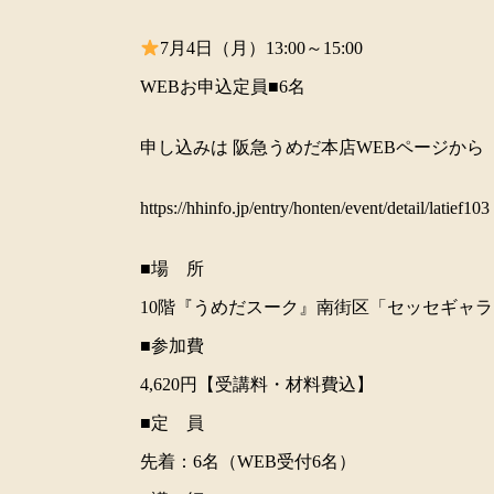
7月4日（月）13:00～15:00
WEBお申込定員■6名
申し込みは 阪急うめだ本店WEBページから
https://hhinfo.jp/entry/honten/event/detail/latief103
■場 所
10階『うめだスーク』南街区「セッセギャ
■参加費
4,620円【受講料・材料費込】
■定 員
先着：6名（WEB受付6名）