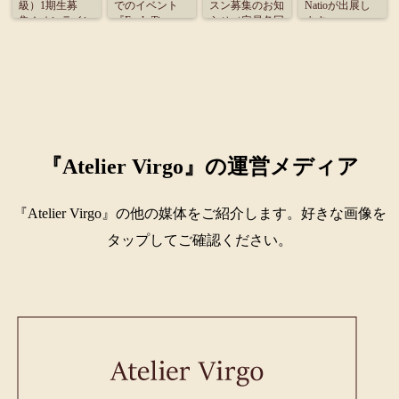
級）1期生募
でのイベント
スン募集のお知
Natioが出展し
集！オンライン
『Fuula Time』
らせ（定員各回
ます
受講のご案内
に出展致しま
4名）
す。
『Atelier Virgo』の運営メディア
『Atelier Virgo』の他の媒体をご紹介します。好きな画像を
タップしてご確認ください。