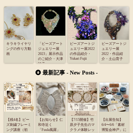
キラキライヤリ
「ビーズアート
ビーズアートジ
ビーズアートジ
ングの作り方動
ジュエリー展
ュエリー展2022
ュエリー展
画
2023」展示作品
の作品紹介・
2022・作品紹
Yukari Fujii
のご紹介・大津
介・土山育子
詩子
最新記事 -
New Posts
-
【残4名】ビー
【お知らせ】仁
【7/15開催】竹
【出展告知】
ズ刺繍フレーミ
和寺近く
原夕子先生のマ
6/4〜6/6「素材
ング講座（初
「Fuula風羅」
クラメ体験レッ
博覧会神戸」に