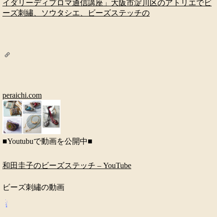
イダリーディプロマ通信講座」
大阪市淀川区のアトリエでビ
ーズ刺繡、ソウタシエ、ビーズステッチの
peraichi.com
■Youtubuで動画を公開中■
和田圭子のビーズステッチ – YouTube
ビーズ刺繡の動画