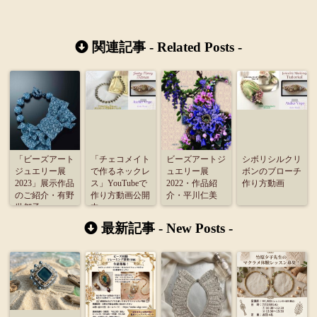
関連記事 -
Related Posts
-
「ビーズアート
「チェコメイト
ビーズアートジ
シボリシルクリ
ジュエリー展
で作るネックレ
ュエリー展
ボンのブローチ
2023」展示作品
ス」YouTubeで
2022・作品紹
作り方動画
のご紹介・有野
作り方動画公開
介・平川仁美
世都子
中
最新記事 -
New Posts
-