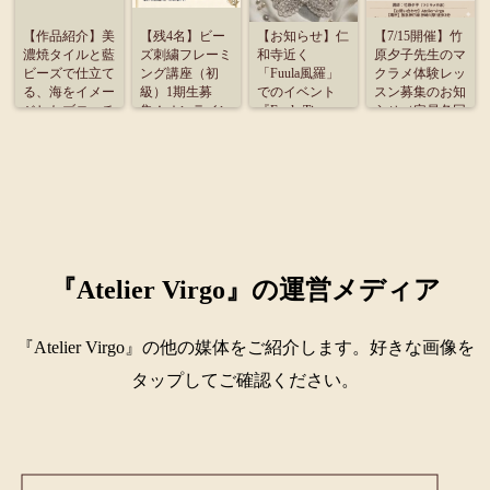
【作品紹介】美
【残4名】ビー
【お知らせ】仁
【7/15開催】竹
濃焼タイルと藍
ズ刺繍フレーミ
和寺近く
原夕子先生のマ
ビーズで仕立て
ング講座（初
「Fuula風羅」
クラメ体験レッ
る、海をイメー
級）1期生募
でのイベント
スン募集のお知
ジしたブローチ
集！オンライン
『Fuula Time』
らせ（定員各回
受講のご案内
に出展致しま
4名）
す。
『Atelier Virgo』の運営メディア
『Atelier Virgo』の他の媒体をご紹介します。好きな画像を
タップしてご確認ください。