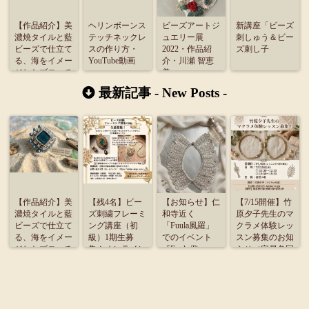
【作品紹介】美
ヘリンボーンス
ビーズアートジ
新講座「ビーズ
濃焼タイルと藍
テッチネックレ
ュエリー展
刺しゅう＆ビー
ビーズで仕立て
スの作り方・
2022・作品紹
ズ刺し子
る、海をイメー
YouTube動画
介・川瀬 智恵
ジしたブローチ
美
最新記事 -
New Posts
-
【作品紹介】美
【残4名】ビー
【お知らせ】仁
【7/15開催】竹
濃焼タイルと藍
ズ刺繍フレーミ
和寺近く
原夕子先生のマ
ビーズで仕立て
ング講座（初
「Fuula風羅」
クラメ体験レッ
る、海をイメー
級）1期生募
でのイベント
スン募集のお知
ジしたブローチ
集！オンライン
『Fuula Time』
らせ（定員各回
受講のご案内
に出展致しま
4名）
す。