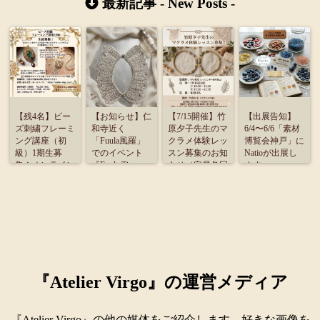
最新記事 -
New Posts
-
【残4名】ビー
【お知らせ】仁
【7/15開催】竹
【出展告知】
ズ刺繍フレーミ
和寺近く
原夕子先生のマ
6/4〜6/6「素材
ング講座（初
「Fuula風羅」
クラメ体験レッ
博覧会神戸」に
級）1期生募
でのイベント
スン募集のお知
Natioが出展し
集！オンライン
『Fuula Time』
らせ（定員各回
ます
受講のご案内
に出展致しま
4名）
す。
『Atelier Virgo』の運営メディア
『Atelier Virgo』の他の媒体をご紹介します。好きな画像を