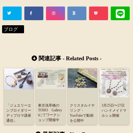
ブログ
関連記事 -
Related Posts
-
「ジュエリーエ
東京浅草橋の
クリスタルイヤ
3月25日〜27日
TOHO Gallery
ンブロイダリー
リング・
ハンドメイドマ
tにてワークシ
ディプロマ講座
YouTubeで動画
ルシェ開催
ョップ開催中
通信」
を公開中