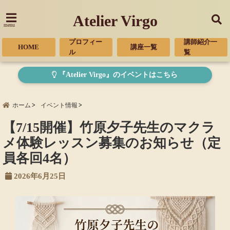
Atelier Virgo
menu
プロフィー
講師紹介一
HOME
講座一覧
ル
覧
『Atelier Virgo』のイベントはこちら
ホーム
イベント情報
【7/15開催】竹原夕子先生のマクラ
メ体験レッスン募集のお知らせ（定
員各回4名）
2026年6月25日