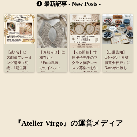
最新記事 -
New Posts
-
【残4名】ビー
【お知らせ】仁
【7/15開催】竹
【出展告知】
ズ刺繍フレーミ
和寺近く
原夕子先生のマ
6/4〜6/6「素材
ング講座（初
「Fuula風羅」
クラメ体験レッ
博覧会神戸」に
級）1期生募
でのイベント
スン募集のお知
Natioが出展し
集！オンライン
『Fuula Time』
らせ（定員各回
ます
受講のご案内
に出展致しま
4名）
す。
『Atelier Virgo』の運営メディア