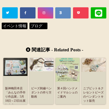
イベント情報
ブログ
関連記事 -
Related Posts
-
阪神梅田本店
ビーズ刺繡ペン
第４回ハンドメ
ニブビット＆ク
「みんなの手作
ダントの作り方
イドマルシェの
レセントビーズ
り作品展」5月
動画
ご案内
のペンダントキ
18日～23日出展
ット販売
します。