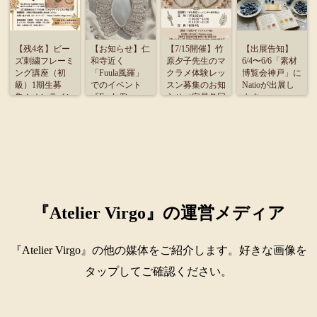
【残4名】ビー
【お知らせ】仁
【7/15開催】竹
【出展告知】
ズ刺繍フレーミ
和寺近く
原夕子先生のマ
6/4〜6/6「素材
ング講座（初
「Fuula風羅」
クラメ体験レッ
博覧会神戸」に
級）1期生募
でのイベント
スン募集のお知
Natioが出展し
集！オンライン
『Fuula Time』
らせ（定員各回
ます
受講のご案内
に出展致しま
4名）
す。
『Atelier Virgo』の運営メディア
『Atelier Virgo』の他の媒体をご紹介します。好きな画像を
タップしてご確認ください。