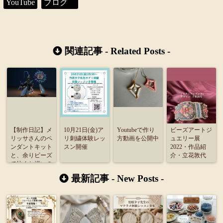
YouTube
ブログ
関連記事 -
Related Posts
-
【制作日記】メ
10月21日(金)ア
Youtubeで作り
ビーズアートジ
リッサさんのペ
リ刺繍体験レッ
方動画を公開中
ュエリー展
ンダントキット
スン開催
2022・作品紹
と、余りビーズ
介・立花敦代
で紡ぐお揃いの
イヤリング
最新記事 -
New Posts
-