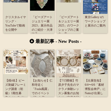
クリスタルイヤ
「ビーズアート
「ビーズアート
東京Gallery tの
リング・
ジュエリー展
＆ジュエリー展
ワークショップ
YouTubeで動画
2023」展示作品
2025」のワーク
と展示のご案内
を公開中
のご紹介・大津
ショップのご案
詩子
内・②
最新記事 -
New Posts
-
【残4名】ビー
【お知らせ】仁
【7/15開催】竹
【出展告知】
ズ刺繍フレーミ
和寺近く
原夕子先生のマ
6/4〜6/6「素材
ング講座（初
「Fuula風羅」
クラメ体験レッ
博覧会神戸」に
級）1期生募
でのイベント
スン募集のお知
Natioが出展し
集！オンライン
『Fuula Time』
らせ（定員各回
ます
受講のご案内
に出展致しま
4名）
す。