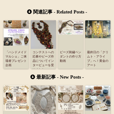
関連記事 -
Related Posts
-
「ハンドメイド
コンテストへの
ビーズ刺繡ペン
最終日の「クリ
マルシェ」ご来
応募やビーズ作
ダントの作り方
ムト・アライ
場者プレゼント
品についてイン
動画
ブ」へ！黄金の
企画
タービューを受
アート
けました
最新記事 -
New Posts
-