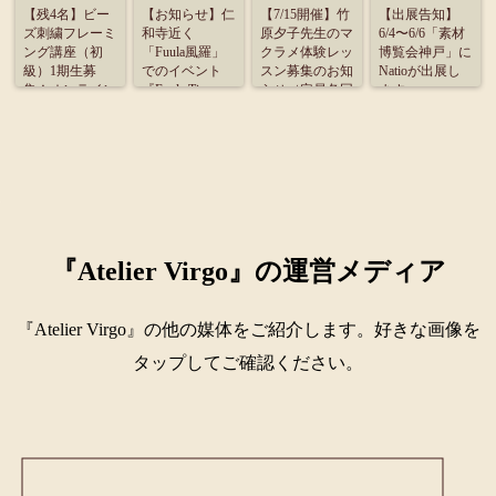
【残4名】ビー
【お知らせ】仁
【7/15開催】竹
【出展告知】
ズ刺繍フレーミ
和寺近く
原夕子先生のマ
6/4〜6/6「素材
ング講座（初
「Fuula風羅」
クラメ体験レッ
博覧会神戸」に
級）1期生募
でのイベント
スン募集のお知
Natioが出展し
集！オンライン
『Fuula Time』
らせ（定員各回
ます
受講のご案内
に出展致しま
4名）
す。
『Atelier Virgo』の運営メディア
『Atelier Virgo』の他の媒体をご紹介します。好きな画像を
タップしてご確認ください。