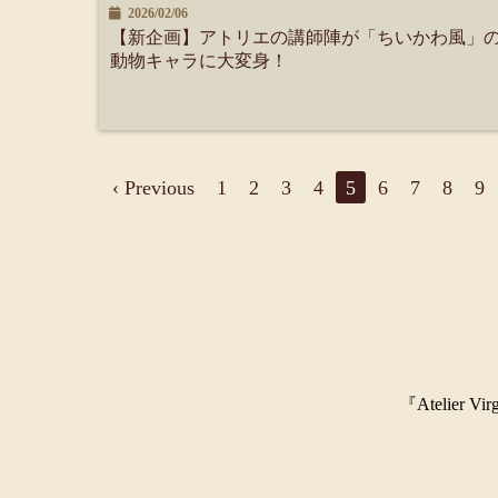
2026/02/06
【新企画】アトリエの講師陣が「ちいかわ風」
動物キャラに大変身！
‹ Previous
1
2
3
4
5
6
7
8
9
『Ateli