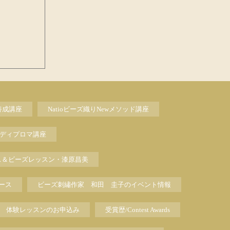
養成講座
Natioビーズ織りNewメソッド講座
ディプロマ講座
ス＆ビーズレッスン・漆原昌美
ース
ビーズ刺繡作家 和田 圭子のイベント情報
体験レッスンのお申込み
受賞歴/Contest Awards