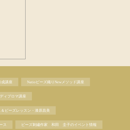
養成講座
Natioビーズ織りNewメソッド講座
ディプロマ講座
ス＆ビーズレッスン・漆原昌美
ース
ビーズ刺繡作家 和田 圭子のイベント情報