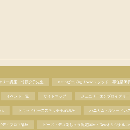
セサリー講座・竹原夕子先生
Natioビーズ織りNew メソッド 専任講師
イベント一覧
サイトマップ
ジュエリーエンブロイダリー
代
トラッドビーズステッチ認定講座
ハニカムトルソードレ
グディプロマ講座
ビーズ・デコ刺しゅう認定講座・Newオリジナルコ